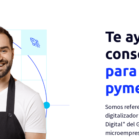
Te a
cons
para 
pym
Somos refere
digitalizado
Digital" del
microempres